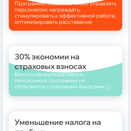
Программа позволяет гибко управлять
Отчетность
Показатели деятельности
персоналом: награждать,
Инвестиционный портфель
стимулировать к эффективной работе,
Управляющие компании
оптимизировать расставание
Специализированный депозитарий
Защита прав потребителей
Закупки
8 800 707 0357
30% экономии на
Телефон горячей линии
страховых взносах
пн.-пт.
с 9:00-18:00 (по мск.)
Взносы на корпоративную
пенсионную программу не
облагаются страховыми взносами
i
Уменьшение налога на