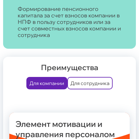
Формирование пенсионного
капитала за счет взносов компании в
НПФ в пользу сотрудников или за
Общие сведения
Негосударственное пенсионное обеспечение
счет совместных взносов компании и
Программа долгосрочных сбережений
сотрудника
Обязательное пенсионное страхование
Обновление сведений
Задать вопрос
Преимущества
Общие сведения
Надежность
Документы Фонда
Для компании
Для сотрудника
Законодательство
Карта сайта
Элемент мотивации и
Общие сведения и реквизиты
управления персоналом
Структура и состав акционеров
Документы фонда