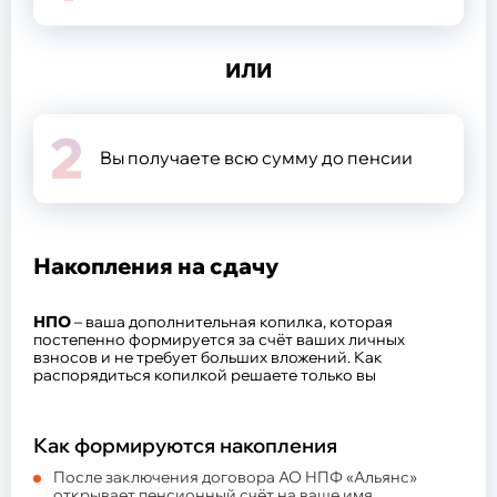
Структура и состав акционеров
Документы фонда
Отчетность
Показатели деятельности
ИЛИ
Инвестиционный портфель
Управляющие компании
Специализированный депозитарий
2
Защита прав потребителей
Закупки
Вы получаете всю сумму до
пенсии
8 800 707 0357
Телефон горячей линии
Накопления на сдачу
пн.-пт.
с 9:00-18:00 (по мск.)
НПО
– ваша дополнительная копилка, которая
постепенно формируется за счёт ваших личных
взносов и не требует больших вложений. Как
распорядиться копилкой решаете только вы
Как формируются накопления
После заключения договора АО НПФ «Альянс»
открывает пенсионный счёт на ваше имя