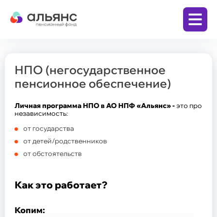
НПО (негосударственное
Личный кабинет
пенсионное обеспечение)
Заключить договор
Личная программа НПО в АО НПФ «Альянс» -
это про
независимость:
от государства
Бизнесу
от детей/родственников
Корпоративная пенсионная программа
от обстоятельств
(КПП)
Физическим лицам
Как это работает?
Программа долгосрочных сбережений (ПДС)
Накопительная пенсия по обязательному
пенсионному страхованию (ОПС)
Копим:
Дополнительная пенсия по