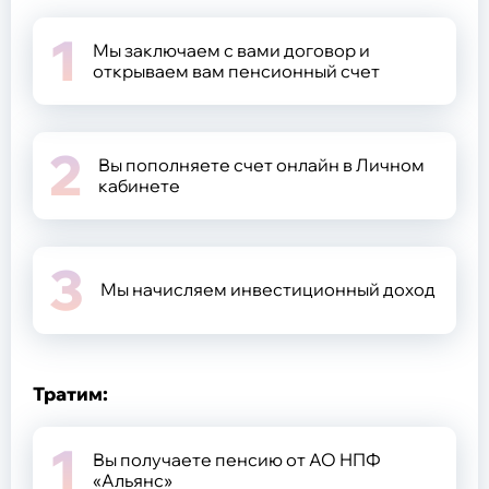
негосударственному пенсионному
обеспечению (НПО)
1
Мы заключаем с вами договор и
открываем вам пенсионный счет
Общие сведения
Негосударственное пенсионное обеспечение
Программа долгосрочных сбережений
2
Обязательное пенсионное страхование
Вы пополняете счет онлайн в Личном
Обновление сведений
кабинете
Задать вопрос
3
Общие сведения
Мы начисляем инвестиционный доход
Надежность
Документы Фонда
Законодательство
Карта сайта
Тратим:
1
Вы получаете пенсию от
АО НПФ
Общие сведения и реквизиты
«Альянс»