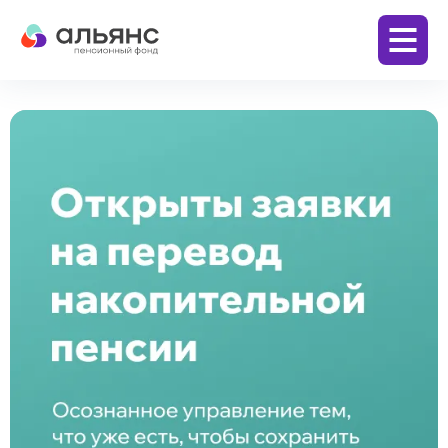
Личный кабинет
Заключить договор
Бизнесу
Корпоративная пенсионная программа
(КПП)
Физическим лицам
Программа долгосрочных сбережений (ПДС)
Накопительная пенсия по обязательному
пенсионному страхованию (ОПС)
Дополнительная пенсия по
негосударственному пенсионному
обеспечению (НПО)