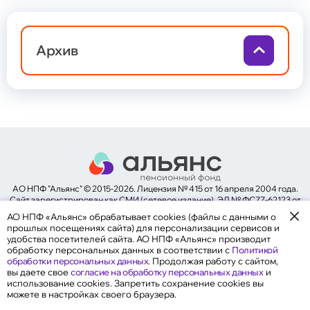
негосударственному пенсионному
обеспечению (НПО)
Архив
Общие сведения
Негосударственное пенсионное обеспечение
Программа долгосрочных сбережений
Обязательное пенсионное страхование
Обновление сведений
Задать вопрос
Общие сведения
АО НПФ "Альянс" © 2015-2026. Лицензия № 415 от 16 апреля 2004 года.
Надежность
Cайт зарегистрирован как СМИ (сетевое издание). ЭЛ № ФС77-62123 от
Документы Фонда
19 июня 2015 года.
АО НПФ «Альянс» обрабатывает cookies (файлы с данными о
Законодательство
прошлых посещениях сайта) для персонализации сервисов и
Карта сайта
удобства посетителей сайта. АО НПФ «Альянс» производит
обработку персональных данных в соответствии с
Политикой
обработки персональных данных
. Продолжая работу с сайтом,
вы даете свое
согласие на обработку персональных данных
и
использование cookies. Запретить сохранение cookies вы
можете в настройках своего браузера.
Общие сведения и реквизиты