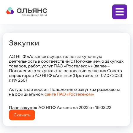
Закупки
Личный кабинет
АО НПФ «Альянс» осуществляет закупочную
Заключить договор
деятельность в соответствии с Положением о закупках
товаров, работ, услуг ПАО «Ростелеком» (далее –
Положение о закупках) на основании решения Совета
директоров АО НПФ «Альянс» (Протокол от 07.07.2023
г. № 250)
Бизнесу
Актуальная версия Положения о закупках размещена
на официальном
сайте ПАО «Ростелеком»
Корпоративная пенсионная программа
(КПП)
Физическим лицам
План закупок АО НПФ Альянс на 2022 от 15.03.22
Скачать
Программа долгосрочных сбережений (ПДС)
Накопительная пенсия по обязательному
пенсионному страхованию (ОПС)
Дополнительная пенсия по