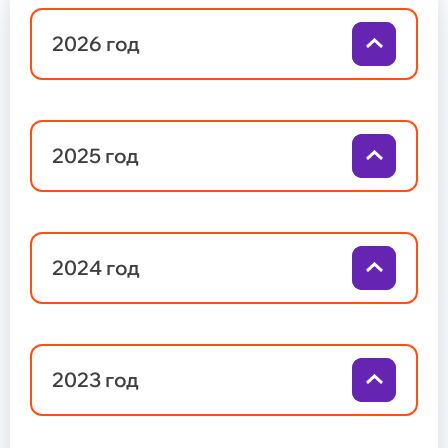
негосударственному пенсионному
обеспечению (НПО)
2026 год
Общие сведения
Негосударственное пенсионное обеспечение
Программа долгосрочных сбережений
Обязательное пенсионное страхование
2025 год
Обновление сведений
Задать вопрос
Общие сведения
2024 год
Надежность
Документы Фонда
Законодательство
Карта сайта
2023 год
Общие сведения и реквизиты
Структура и состав акционеров