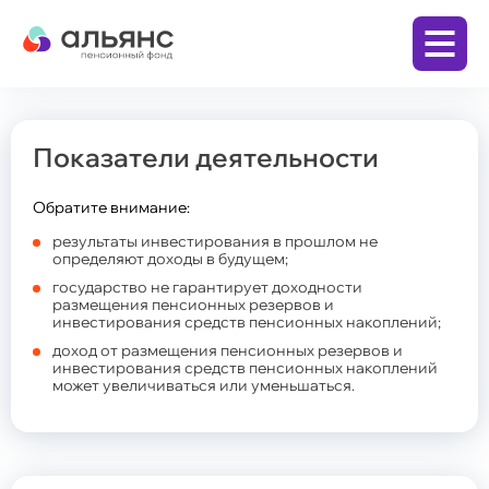
Личный кабинет
Показатели деятельности
Заключить договор
Обратите внимание:
результаты инвестирования в прошлом не
определяют доходы в будущем;
государство не гарантирует доходности
Бизнесу
размещения пенсионных резервов и
инвестирования средств пенсионных накоплений;
Корпоративная пенсионная программа
доход от размещения пенсионных резервов и
(КПП)
инвестирования средств пенсионных накоплений
Физическим лицам
может увеличиваться или уменьшаться.
Программа долгосрочных сбережений (ПДС)
Накопительная пенсия по обязательному
пенсионному страхованию (ОПС)
Дополнительная пенсия по