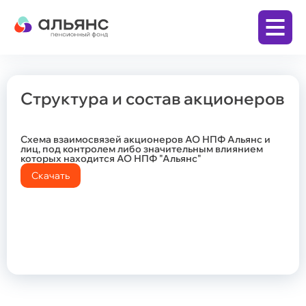
Структура и состав акционеров
Личный кабинет
Заключить договор
Схема взаимосвязей акционеров АО НПФ Альянс и
лиц, под контролем либо значительным влиянием
которых находится АО НПФ "Альянс"
Скачать
Бизнесу
Корпоративная пенсионная программа
(КПП)
Физическим лицам
Программа долгосрочных сбережений (ПДС)
Накопительная пенсия по обязательному
пенсионному страхованию (ОПС)
Дополнительная пенсия по