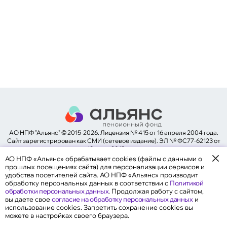
негосударственному пенсионному
обеспечению (НПО)
Общие сведения
Негосударственное пенсионное обеспечение
Программа долгосрочных сбережений
Обязательное пенсионное страхование
Обновление сведений
Задать вопрос
АО НПФ "Альянс" © 2015-2026. Лицензия № 415 от 16 апреля 2004 года.
Общие сведения
Cайт зарегистрирован как СМИ (сетевое издание). ЭЛ № ФС77-62123 от
Надежность
19 июня 2015 года.
Документы Фонда
АО НПФ «Альянс» обрабатывает cookies (файлы с данными о
Законодательство
прошлых посещениях сайта) для персонализации сервисов и
Карта сайта
удобства посетителей сайта. АО НПФ «Альянс» производит
обработку персональных данных в соответствии с
Политикой
обработки персональных данных
. Продолжая работу с сайтом,
вы даете свое
согласие на обработку персональных данных
и
использование cookies. Запретить сохранение cookies вы
можете в настройках своего браузера.
Общие сведения и реквизиты