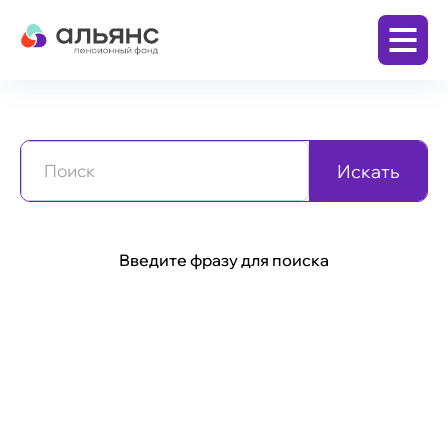
Личный кабинет
Искать
Поиск
Заключить договор
Введите фразу для поиска
Бизнесу
Корпоративная пенсионная программа
(КПП)
Физическим лицам
Программа долгосрочных сбережений (ПДС)
Накопительная пенсия по обязательному
пенсионному страхованию (ОПС)
Дополнительная пенсия по