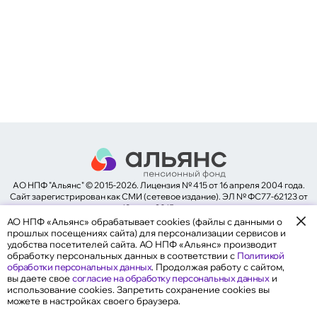
негосударственному пенсионному
обеспечению (НПО)
Общие сведения
Негосударственное пенсионное обеспечение
Программа долгосрочных сбережений
Обязательное пенсионное страхование
Обновление сведений
Задать вопрос
АО НПФ "Альянс" © 2015-2026. Лицензия № 415 от 16 апреля 2004 года.
Общие сведения
Cайт зарегистрирован как СМИ (сетевое издание). ЭЛ № ФС77-62123 от
Надежность
19 июня 2015 года.
Документы Фонда
АО НПФ «Альянс» обрабатывает cookies (файлы с данными о
Законодательство
прошлых посещениях сайта) для персонализации сервисов и
Карта сайта
удобства посетителей сайта. АО НПФ «Альянс» производит
обработку персональных данных в соответствии с
Политикой
обработки персональных данных
. Продолжая работу с сайтом,
вы даете свое
согласие на обработку персональных данных
и
использование cookies. Запретить сохранение cookies вы
можете в настройках своего браузера.
Общие сведения и реквизиты